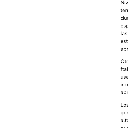
Niv
ter
ciu
esp
las
est
ap
Otr
fta
usa
inc
ap
Los
gen
alt