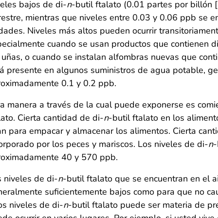
eles bajos de di-
n
-butil ftalato (0.01 partes por billó
restre, mientras que niveles entre 0.03 y 0.06 ppb se 
dades. Niveles más altos pueden ocurrir transitoriamente 
ecialmente cuando se usan productos que contienen d
 uñas, o cuando se instalan alfombras nuevas que conti
á presente en algunos suministros de agua potable, ge
roximadamente 0.1 y 0.2 ppb.
a manera a través de la cual puede exponerse es comi
lato. Cierta cantidad de di-
n
-butil ftalato en los alimen
n para empacar y almacenar los alimentos. Cierta canti
orporado por los peces y mariscos. Los niveles de di-
n
-
roximadamente 40 y 570 ppb.
 niveles de di-
n
-butil ftalato que se encuentran en el a
eralmente suficientemente bajos como para que no cau
os niveles de di-
n
-butil ftalato puede ser materia de pr