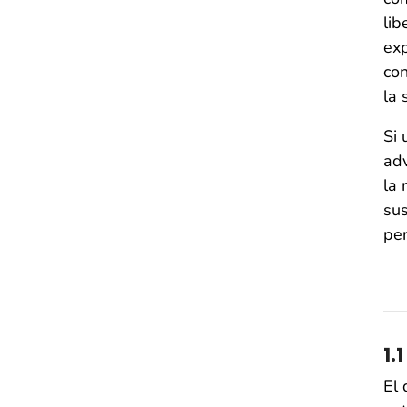
lib
exp
con
la 
Si 
adv
la 
sus
per
1.
El 