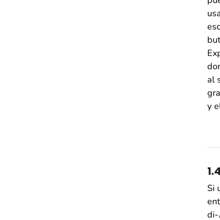
pue
usa
esc
but
Exp
do
al 
gra
y e
1.
Si 
ent
di-