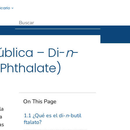
icarlo
Submit
blica – Di-
n
-
 Phthalate)
On This Page
la
1.1 ¿Qué es el di-
n
-butil
ma
ftalato?
as