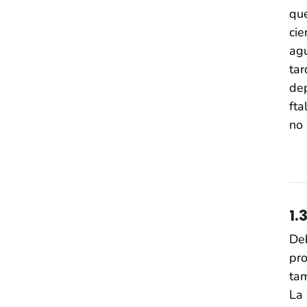
que
cie
agu
tar
dep
fta
no 
1.
Deb
pro
tam
La 