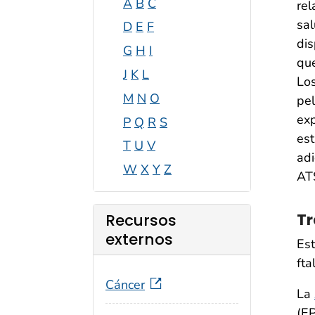
A
B
C
rel
sal
D
E
F
dis
G
H
I
que
J
K
L
Los
M
N
O
pel
exp
P
Q
R
S
est
T
U
V
adi
W
X
Y
Z
AT
Tr
Recursos
externos
Est
fta
Cáncer
La
(EP