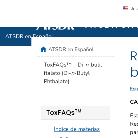
Un 
ATSDR en 
Agencia para Sustan
ATSDR en Español
home
ATSDR en Español
R
ToxFAQs™ – Di-
n
-butil
b
ftalato (Di-
n
-Butyl
Phthalate)
Eng
CA
TM
ToxFAQs
Est
Res
Índice de materias
pa