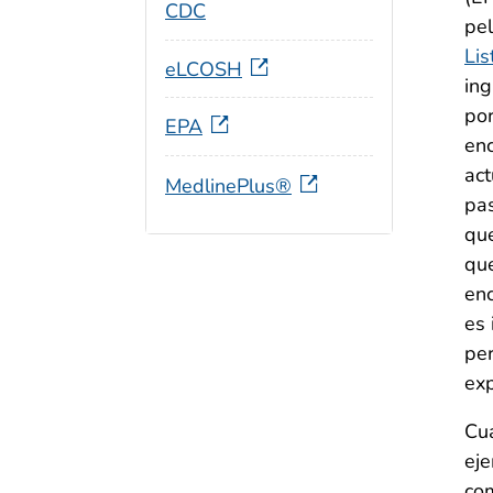
CDC
pel
Lis
eLCOSH
ing
por
EPA
enc
act
MedlinePlus®
pas
que
que
enc
es 
per
exp
Cua
eje
com