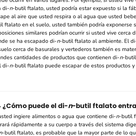
de ocurrir en varios lugares. Por ejemplo, si usted viv
 di-
n
-butil ftalato, usted podría estar expuesto si la fá
ape al aire que usted respira o al agua que usted bebe
il ftalato en el suelo, usted también podría exponerse si
osiciones similares podrían ocurrir si usted vive cerca
nde se ha escapado di-
n
-butil ftalato al ambiente. El di
suelo cerca de basurales y vertederos también es mate
ndes cantidades de productos que contienen di-
n
-buti
l di-
n
-butil ftalato puede escapar de estos productos y e
4 ¿Cómo puede el di-
n
-butil ftalato ent
usted ingiere alimentos o agua que contiene di-
n
-butil 
rará rápidamente a su cuerpo a través del sistema diges
n
-butil ftalato, es probable que la mayor parte de lo qu