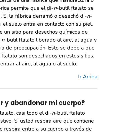
e cerca de una fábrica que manufactura o
brica permite que el di-
n
-butil ftalato se
. Si la fábrica derramó o desechó di-
n
-
 el suelo entra en contacto con su piel.
 de un sitio para desechos químicos de
-
n
-butil ftalato liberado al aire, al agua y
ria de preocupación. Esto se debe a que
l ftalato son desechados en estos sitios,
ntrar al aire, al agua o al suelo.
Ir Arriba
rar y abandonar mi cuerpo?
ftalato, casi todo el di-
n
-butil ftalato
tivo. Si usted respira aire que contiene
e respira entre a su cuerpo a través de