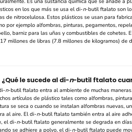
uralmente. Es una sustancia química que se añade a pl
sticos en los que más se usa el di-
n
-butil ftalato son l
as de nitrocelulosa. Estos plásticos se usan para fabr
o por ejemplo alfombras, pinturas, pegamentos, repele
ello, barniz para las uñas y combustibles de cohetes.
17 millones de libras (7.8 millones de kilogramos) de d
2 ¿Qué le sucede al di-
n
-butil ftalato cu
di-
n
-butil ftalato entra al ambiente de muchas maneras.
hos artículos de plástico tales como alfombras, pintura
tura se seca o cuando se instalan alfombras nuevas, u
ra al aire. El di-
n
-butil ftalato también entra al aire ad
e, el di-
n
-butil ftalato generalmente se degrada en día
ndo se adhiere a polvo, el di-
n
-butil ftalato puede mov