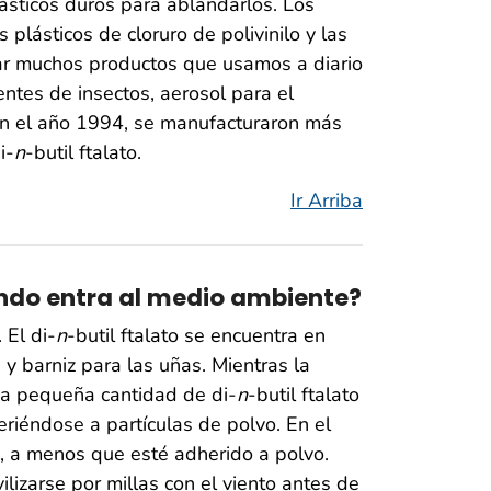
ásticos duros para ablandarlos. Los
os plásticos de cloruro de polivinilo y las
icar muchos productos que usamos a diario
ntes de insectos, aerosol para el
 En el año 1994, se manufacturaron más
i-
n
-butil ftalato.
Ir Arriba
ando entra al medio ambiente?
 El di-
n
-butil ftalato se encuentra en
 y barniz para las uñas. Mientras la
na pequeña cantidad de di-
n
-butil ftalato
heriéndose a partículas de polvo. En el
s, a menos que esté adherido a polvo.
ilizarse por millas con el viento antes de