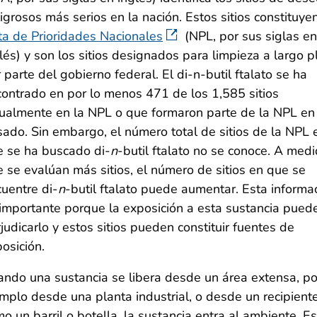
igrosos más serios en la nación. Estos sitios constituyen
ta de Prioridades Nacionales
(NPL, por sus siglas en
lés) y son los sitios designados para limpieza a largo p
 parte del gobierno federal. El di-n-butil ftalato se ha
ontrado en por lo menos 471 de los 1,585 sitios
ualmente en la NPL o que formaron parte de la NPL en
ado. Sin embargo, el número total de sitios de la NPL 
 se ha buscado di-
n
-butil ftalato no se conoce. A med
 se evalúan más sitios, el número de sitios en que se
uentre di-
n
-butil ftalato puede aumentar. Esta informa
importante porque la exposición a esta sustancia pued
judicarlo y estos sitios pueden constituir fuentes de
osición.
ndo una sustancia se libera desde un área extensa, po
mplo desde una planta industrial, o desde un recipient
o un barril o botella, la sustancia entra al ambiente. E