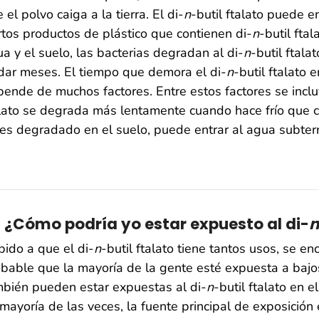
 el polvo caiga a la tierra. El di-
n
-butil ftalato puede e
rtos productos de plástico que contienen di-
n
-butil ftal
a y el suelo, las bacterias degradan al di-
n
-butil ftala
dar meses. El tiempo que demora el di-
n
-butil ftalato
ende de muchos factores. Entre estos factores se inclu
lato se degrada más lentamente cuando hace frío que cu
es degradado en el suelo, puede entrar al agua subter
3 ¿Cómo podría yo estar expuesto al di-
n
ido a que el di-
n
-butil ftalato tiene tantos usos, se e
bable que la mayoría de la gente esté expuesta a bajos
bién pueden estar expuestas al di-
n
-butil ftalato en 
mayoría de las veces, la fuente principal de exposición 