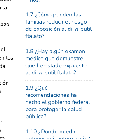
 la
1.7 ¿Cómo pueden las
familias reducir el riesgo
lazo
de exposición al di-
n
-butil
ftalato?
 el
1.8 ¿Hay algún examen
en los
médico que demuestre
que he estado expuesto
ida
al di-
n
-butil ftalato?
ción
1.9 ¿Qué
e
recomendaciones ha
hecho el gobierno federal
para proteger la salud
pública?
r
e
1.10 ¿Dónde puedo
sta
obtener más información?