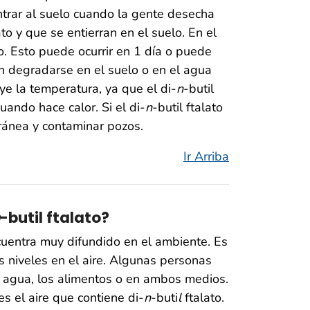
ntrar al suelo cuando la gente desecha
ato y que se entierran en el suelo. En el
to. Esto puede ocurrir en 1 día o puede
 en degradarse en el suelo o en el agua
ye la temperatura, ya que el di-
n
-butil
ando hace calor. Si el di-
n
-butil ftalato
ránea y contaminar pozos.
Ir Arriba
-butil ftalato?
ncuentra muy difundido en el ambiente. Es
 niveles en el aire. Algunas personas
el agua, los alimentos o en ambos medios.
es el aire que contiene di-
n
-buti
l
ftalato.