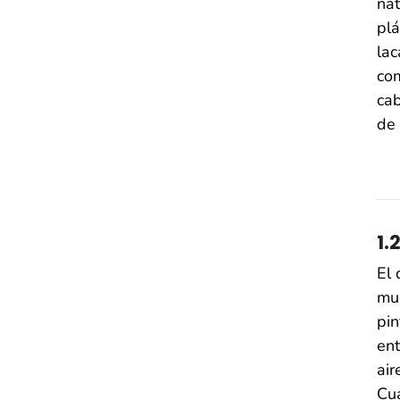
nat
plá
lac
com
cab
de 
1.
El 
muc
pin
ent
air
Cua