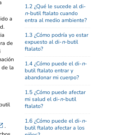
a
1.2 ¿Qué le sucede al di-
n
-butil ftalato cuando
ido a
entra al medio ambiente?
d.
ia
1.3 ¿Cómo podría yo estar
expuesto al di-
n
-butil
era de
ftalato?
i
mación
1.4 ¿Cómo puede el di-
n
-
 de la
butil ftalato entrar y
abandonar mi cuerpo?
1.5 ¿Cómo puede afectar
mi salud el di-
n
-butil
butil
ftalato?
1.6 ¿Cómo puede el di-
n
-
.
butil ftalato afectar a los
echos
niños?