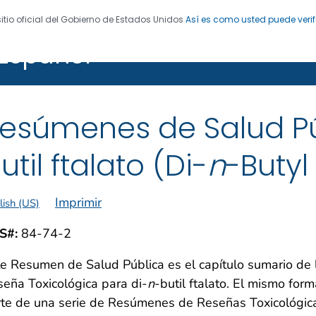
sitio oficial del Gobierno de Estados Unidos
Así es como usted puede verif
Español
cias Tóxicas y el Registro de Enfermedades (ATSDR)
esúmenes de Salud Pú
util ftalato (Di-
n
-Butyl
Imprimir
lish (US)
S#:
84-74-2
e Resumen de Salud Pública es el capítulo sumario de 
eña Toxicológica para di-
n
-butil ftalato. El mismo for
rte de una serie de Resúmenes de Reseñas Toxicológic