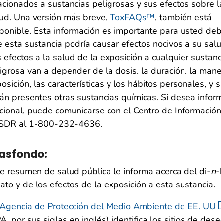
acionados a sustancias peligrosas y sus efectos sobre l
ud. Una versión más breve,
ToxFAQs™
, también está
ponible. Esta información es importante para usted deb
 esta sustancia podría causar efectos nocivos a su salu
 efectos a la salud de la exposición a cualquier sustanc
igrosa van a depender de la dosis, la duración, la man
osición, las características y los hábitos personales, y s
án presentes otras sustancias químicas. Si desea infor
cional, puede comunicarse con el Centro de Información
SDR al 1-800-232-4636.
asfondo:
e resumen de salud pública le informa acerca del di-
n
-
lato y de los efectos de la exposición a esta sustancia.
Agencia de Protección del Medio Ambiente de EE. UU
A, por sus siglas en inglés) identifica los sitios de des