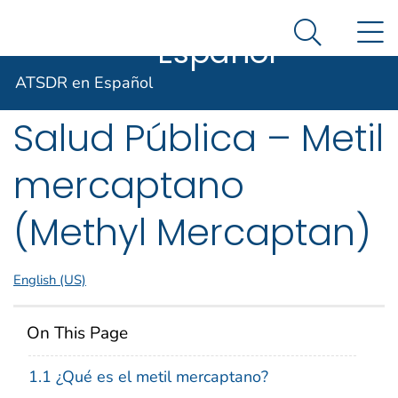
ATSDR en
Un sitio oficial del Gobierno de Estados Unidos
N
Así es como usted puede verificarlo
Español
Search Me
Agencia para Sustancias Tóxicas
Resúmenes de
ATSDR en Español
Salud Pública – Metil
mercaptano
(Methyl Mercaptan)
English (US)
On This Page
1.1 ¿Qué es el metil mercaptano?