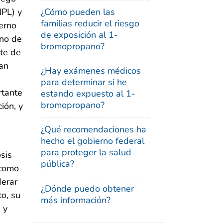
¿Cómo pueden las
NPL) y
familias reducir el riesgo
ierno
de exposición al 1-
uno de
bromopropano?
rte de
an
¿Hay exámenes médicos
para determinar si he
rtante
estando expuesto al 1-
bromopropano?
ión, y
¿Qué recomendaciones ha
hecho el gobierno federal
para proteger la salud
sis
pública?
 como
derar
¿Dónde puedo obtener
to, su
más información?
 y