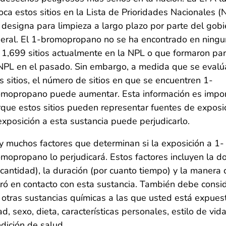
oca estos sitios en la Lista de Prioridades Nacionales (
 designa para limpieza a largo plazo por parte del gob
eral. El 1-bromopropano no se ha encontrado en ning
 1,699 sitios actualmente en la NPL o que formaron pa
NPL en el pasado. Sin embargo, a medida que se evalú
 sitios, el número de sitios en que se encuentren 1-
omopropano puede aumentar. Esta información es impo
que estos sitios pueden representar fuentes de exposic
exposición a esta sustancia puede perjudicarlo.
 muchos factores que determinan si la exposición a 1-
mopropano lo perjudicará. Estos factores incluyen la do
 cantidad), la duración (por cuanto tiempo) y la manera
ró en contacto con esta sustancia. También debe consi
 otras sustancias químicas a las que usted está expues
d, sexo, dieta, características personales, estilo de vida
dición de salud.