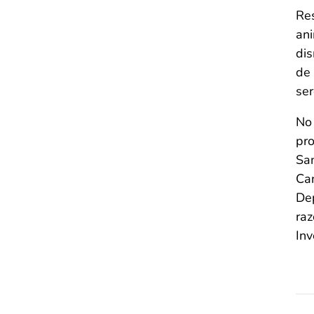
Res
ani
dis
de 
se
No
pro
San
Can
De
raz
Inv