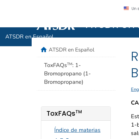
Un 
ATSDR en 
Agencia para Sustan
ATSDR en Español
home
ATSDR en Español
R
ToxFAQs
: 1-
TM
B
Bromopropano (1-
Bromopropane)
Eng
CA
TM
ToxFAQs
Est
1-
Índice de materias
sal