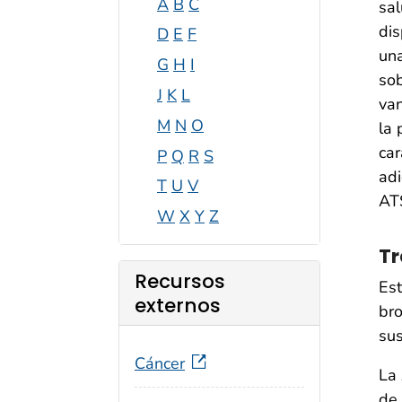
A
B
C
sal
dis
D
E
F
una
G
H
I
sob
J
K
L
van
M
N
O
la 
car
P
Q
R
S
adi
T
U
V
AT
W
X
Y
Z
Tr
Recursos
Est
externos
bro
sus
Cáncer
La 
de 