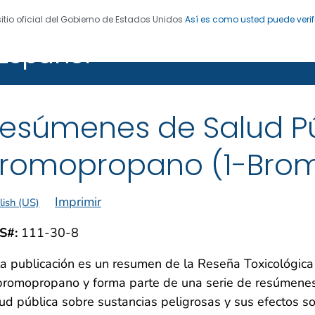
sitio oficial del Gobierno de Estados Unidos
Así es como usted puede verif
Español
cias Tóxicas y el Registro de Enfermedades (ATSDR)
esúmenes de Salud Pú
romopropano (1-Bro
Imprimir
lish (US)
S#:
111-30-8
a publicación es un resumen de la Reseña Toxicológica
bromopropano y forma parte de una serie de resúmene
ud pública sobre sustancias peligrosas y sus efectos so