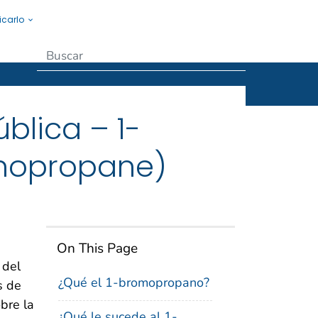
icarlo
Submit
blica – 1-
mopropane)
On This Page
 del
¿Qué el 1-bromopropano?
s de
bre la
¿Qué le sucede al 1-