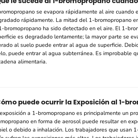
ué le sucede al 1-bromopropano cuando
romopropano se evapora rápidamente al aire cuando es 
gradado rápidamente. La mitad del 1-bromopropano en 
1-bromopropano ha sido detectado en el aire. El 1-br
erficie es degradado lentamente; la mayor parte se ev
erado al suelo puede entrar al agua de superficie. Debi
lo, puede entrar al agua subterránea. Es improbable 
cadena alimentaria.
ómo puede ocurrir la Exposición al 1-b
exposición a 1-bromopropano es principalmente un pro
mopropano en forma de aerosol puede resultar en expo
piel o debido a inhalación. Los trabajadores que usan
ío sufren las exposiciones más altas. Los trabajadores 