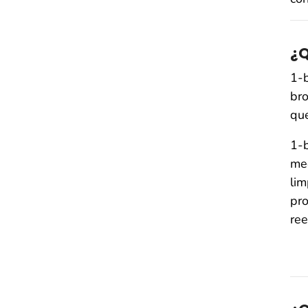
¿Q
1-b
bro
que
1-b
med
lim
pr
ree