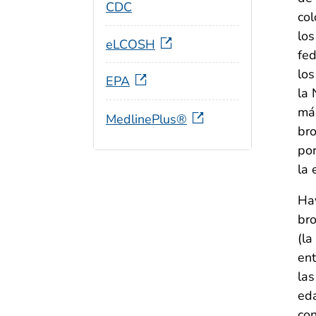
CDC
col
los
eLCOSH
fed
los
EPA
la 
más
MedlinePlus®
br
por
la 
Hay
bro
(la
ent
las
eda
con