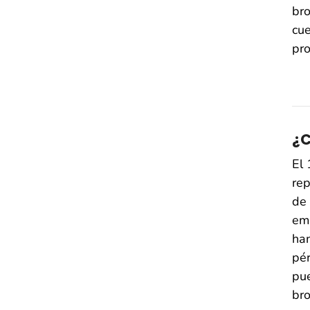
br
cue
pr
¿C
El 
rep
de 
emb
han
pér
pue
br