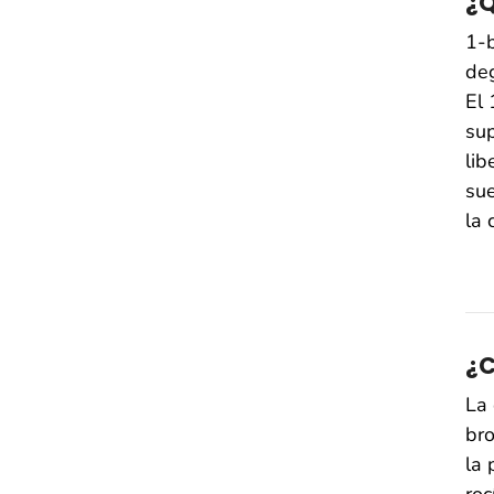
¿Q
1-b
de
El 
sup
lib
sue
la 
¿C
La 
bro
la 
roc