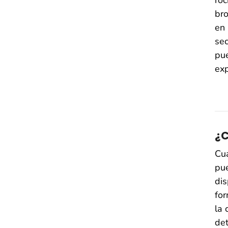
bro
en 
sec
pu
exp
¿C
Cu
pue
dis
for
la 
det