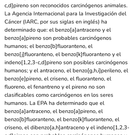
c,d]pireno son reconocidos carcinógenos animales.
La Agencia Internacional para la Investigación del
Cáncer (IARC, por sus siglas en inglés) ha
determinado que: el benzo[a]antraceno y el
benzo[a]pireno son probables carcinógenos
humanos; el benzo[b]fluoranteno, el
benzo[j]fluoranteno, el benzo[k]fluoranteno y el
indeno[1,2,3-c,d]pireno son posibles carcinógenos
humanos; y el antraceno, el benzo[g,h,i]perileno, el
benzo[e]pireno, el criseno, el fluoranteno, el
fluoreno, el fenantreno y el pireno no son
clasificables como carcinógenos en los seres
humanos. La EPA ha determinado que el
benzo[a]antraceno, el benzo[a]pireno, el
benzo[b]fluoranteno, el benzo[k]fluoranteno, el
criseno, el dibenzo[a,h]antraceno y el indeno[1,2,3-