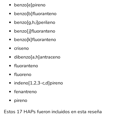
benzo[e]pireno
benzo[b]fluoranteno
benzo[g,h,i]perileno
benzo[j]fluoranteno
benzo[k]fluoranteno
criseno
dibenzo[a,h]antraceno
fluoranteno
fluoreno
indeno[1,2,3-c,d]pireno
fenantreno
pireno
Estos 17 HAPs fueron incluidos en esta reseña