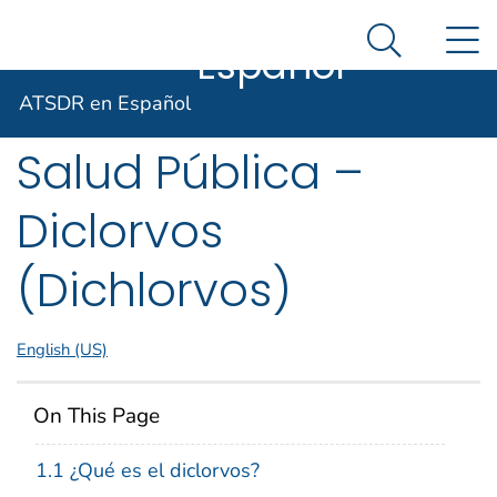
ATSDR en
Un sitio oficial del Gobierno de Estados Unidos
N
Así es como usted puede verificarlo
Español
Search Me
Agencia para Sustancias Tóxicas
Resúmenes de
ATSDR en Español
Salud Pública –
Diclorvos
(Dichlorvos)
English (US)
On This Page
1.1 ¿Qué es el diclorvos?