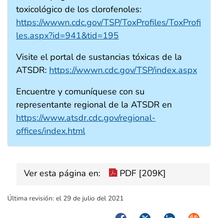
toxicológico de los clorofenoles:
https://wwwn.cdc.gov/TSP/ToxProfiles/ToxProfi
les.aspx?id=941&tid=195
Visite el portal de sustancias tóxicas de la
ATSDR:
https://wwwn.cdc.gov/TSP/index.aspx
Encuentre y comuníquese con su
representante regional de la ATSDR en
https://www.atsdr.cdc.gov/regional-
offices/index.html
Ver esta página en:
PDF [209K]
Última revisión:
el 29 de julio del 2021
Facebook
Twitter
LinkedIn
Syndica