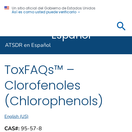
Un sitio oficial del Gobierno de Estados Unidos
Así es como usted puede verificarlo
ATSDR en
Agencia para Sustancias Tóxicas y el Registro de E
Español
ATSDR en Español
ToxFAQs™ –
Clorofenoles
(Chlorophenols)
English (US)
CAS#:
95-57-8