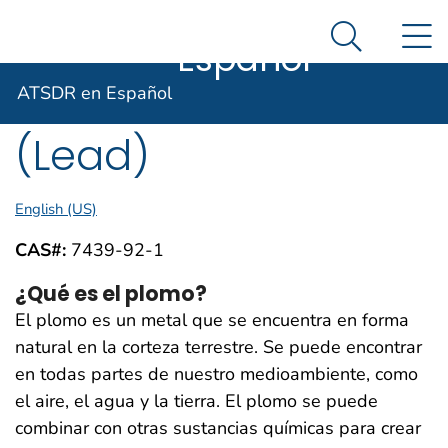
ATSDR en
Un sitio oficial del Gobierno de Estados Unidos
N
Así es como usted puede verificarlo
Español
Search Me
Agencia para Sustancias Tóxicas
ToxFAQs™ – Plomo
ATSDR en Español
(Lead)
English (US)
CAS#:
7439-92-1
¿Qué es el plomo?
El plomo es un metal que se encuentra en forma
natural en la corteza terrestre. Se puede encontrar
en todas partes de nuestro medioambiente, como
el aire, el agua y la tierra. El plomo se puede
combinar con otras sustancias químicas para crear