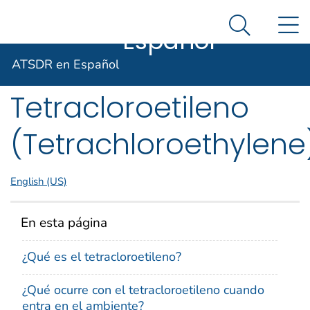
ATSDR en
Un sitio oficial del Gobierno de Estados Unidos
N
Agencia para Sustancias Tóxicas y el Registro de E
Así es como usted puede verificarlo
Español
Search Me
ToxFAQs™ –
ATSDR en Español
Tetracloroetileno
(Tetrachloroethylene
English (US)
En esta página
¿Qué es el tetracloroetileno?
¿Qué ocurre con el tetracloroetileno cuando
entra en el ambiente?