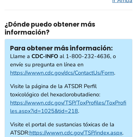
Ir Arriba
¿Dónde puedo obtener más
información?
Para obtener más información:
Llame a
CDC-INFO
al 1-800-232-4636, o
envíe su pregunta en línea en
https://wwwn.cdc.gov/dcs/ContactUs/Form
.
Visite la página de la ATSDR Perfil
toxicológico del hexaclorobutadieno:
https://wwwn.cdc.gov/TSP/ToxProfiles/ToxProfi
les.aspx?id=1025&tid=218
.
Visite el portal de sustancias tóxicas de la
ATSDR:
https://wwwn.cdc.gov/TSP/index.aspx
.