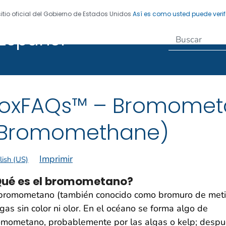
sitio oficial del Gobierno de Estados Unidos
Así es como usted puede verif
Español
egistro de Enfermedades
oxFAQs™ – Bromome
Bromomethane)
Imprimir
lish (US)
ué es el bromometano?
 bromometano (también conocido como bromuro de meti
gas sin color ni olor. En el océano se forma algo de
omometano, probablemente por las algas o kelp; desp