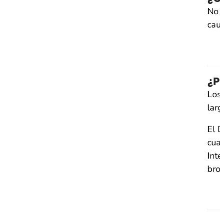
No 
cau
¿P
Los
lar
El
cua
Int
bro