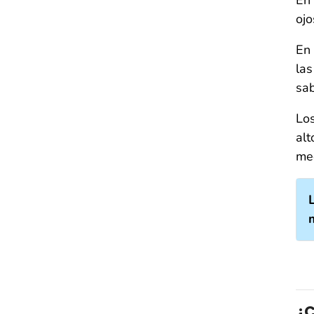
ojo
En 
las
sa
Lo
alt
me
¿C