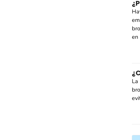
¿P
Hay
emb
bro
en 
¿C
La 
bro
evi