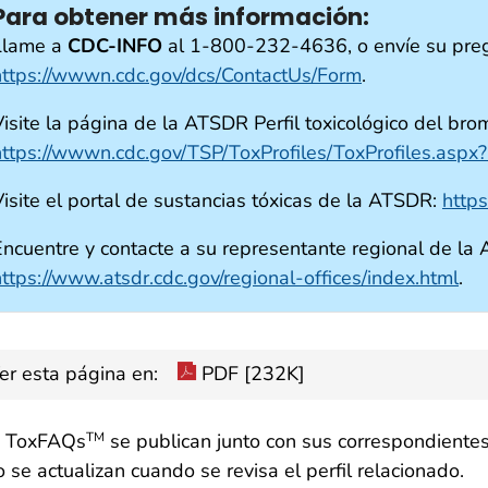
Para obtener más información:
Llame a
CDC-INFO
al 1-800-232-4636, o envíe su preg
https://wwwn.cdc.gov/dcs/ContactUs/Form
.
Visite la página de la ATSDR Perfil toxicológico del br
https://wwwn.cdc.gov/TSP/ToxProfiles/ToxProfiles.asp
Visite el portal de sustancias tóxicas de la ATSDR:
http
Encuentre y contacte a su representante regional de la
https://www.atsdr.cdc.gov/regional-offices/index.html
.
er esta página en:
PDF [232K]
s ToxFAQs
se publican junto con sus correspondientes
TM
o se actualizan cuando se revisa el perfil relacionado.