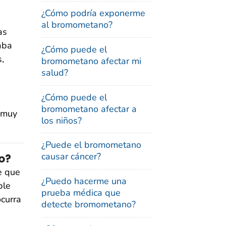
¿Cómo podría exponerme
al bromometano?
as
aba
¿Cómo puede el
,
bromometano afectar mi
salud?
¿Cómo puede el
bromometano afectar a
 muy
los niños?
¿Puede el bromometano
causar cáncer?
o?
e que
¿Puedo hacerme una
ble
prueba médica que
ocurra
detecte bromometano?