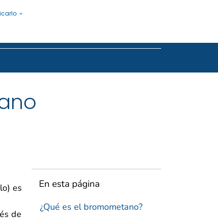
icarlo
Submit
tano
En esta página
lo) es
¿Qué es el bromometano?
ués de