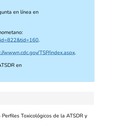
unta en línea en
omometano:
x?id=822&tid=160
.
s://wwwn.cdc.gov/TSP/index.aspx
.
 ATSDR en
 Perfiles Toxicológicos de la ATSDR y