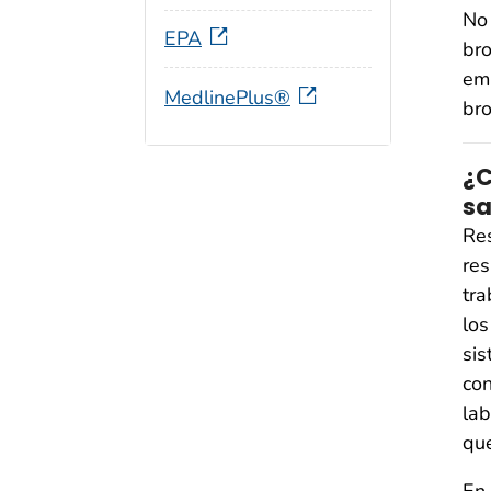
No 
EPA
bro
em
MedlinePlus®
bro
¿C
sa
Re
res
tra
los
sis
con
lab
que
En 