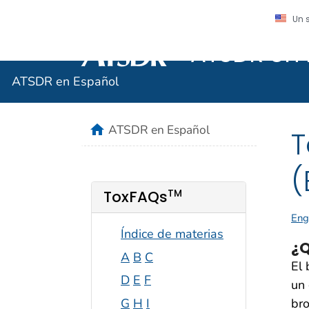
Un 
ATSDR en 
Agencia para Sustancias Tóxicas y el R
ATSDR en Español
home
ATSDR en Español
T
(
TM
ToxFAQs
Eng
Índice de materias
¿Q
A
B
C
El
D
E
F
un 
br
G
H
I