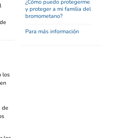
¿Cómo puedo protegerme
l
y proteger a mi familia del
bromometano?
 de
Para más información
n los
 en
s de
os
r los