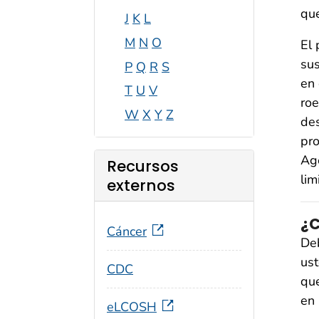
que
J
K
L
M
N
O
El 
sus
P
Q
R
S
en 
T
U
V
ro
W
X
Y
Z
des
pro
Age
Recursos
li
externos
¿
Cáncer
De
ust
CDC
que
en 
eLCOSH