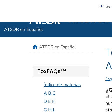
Un 
ATSDR en 
Agencia para Sustancias Tóxicas y el R
ATSDR en Español
home
ATSDR en Español
T
A
TM
ToxFAQs
Eng
Índice de materias
¿Q
A
B
C
El 
D
E
F
hum
afr
G
H
I