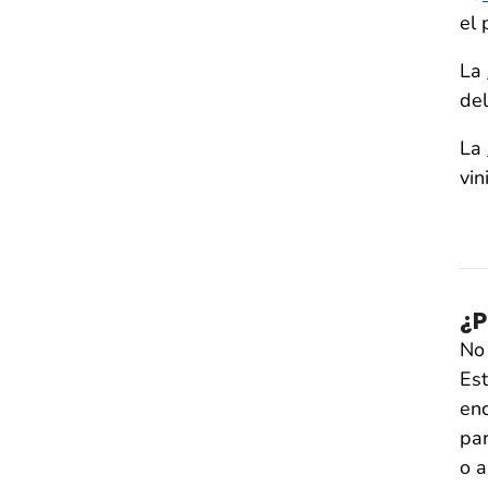
el 
La
del
La
vin
¿P
No 
Es
enc
par
o a