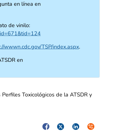
unta en línea en
to de vinilo:
x?id=671&tid=124
s://wwwn.cdc.gov/TSP/index.aspx
.
 ATSDR en
 Perfiles Toxicológicos de la ATSDR y
Facebook
Twitter
LinkedIn
Syndicate