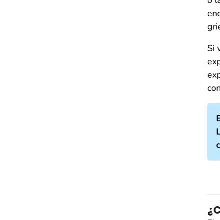
enc
gri
Si 
exp
exp
co
¿C