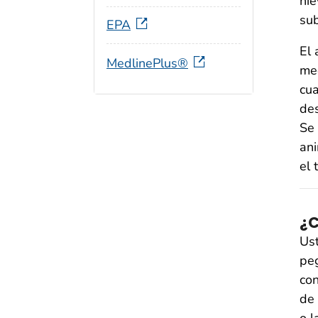
nie
sub
EPA
El 
MedlinePlus®
med
cua
des
Se 
ani
el 
¿C
Ust
peg
con
de 
o l