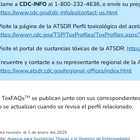
Llame a
CDC-INFO
al 1-800-232-4636, o envíe su preg
https://www.cdc.gov/cdc-info/es/contact-us.html
isite la página de la ATSDR Perfil toxicológico del aceta
https://wwwn.cdc.gov/TSP/ToxProfiles/ToxProfiles.asp
Visite el portal de sustancias tóxicas de la ATSDR:
http
Encuentre y contacte a su representante regional de la
https://www.atsdr.cdc.gov/regional-offices/index.html
s ToxFAQs
se publican junto con sus correspondientes
TM
o se actualizan cuando se revisa el perfil relacionado.
ma revisión:
el 1 de enero del 2025
nte:
Agencia para Sustancias Tóxicas y el Registro de Enfermedades