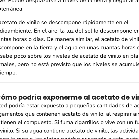
ve. Puede desplazarse a través de la tierra y llegar al 
terránea.
acetato de vinilo se descompone rápidamente en el
ioambiente. En el aire, la luz del sol lo descompone e
ntas horas o días. De manera similar, el acetato de vini
compone en la tierra y el agua en unas cuantas horas o
sabe poco sobre los niveles de acetato de vinilo en pla
males, pero no está previsto que los niveles se acumul
tiempo.
ómo podría exponerme al acetato de vin
ed podría estar expuesto a pequeñas cantidades de acet
amentos que contienen acetato de vinilo, al respirar a
tienen el compuesto. Si fuma cigarrillos o vive con un 
vinilo. Si su agua contiene acetato de vinilo, las acti
avar la ropa o los platos podrían exponerlo a esta susta