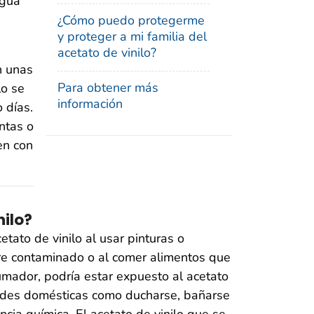
agua
¿Cómo puedo protegerme
y proteger a mi familia del
acetato de vinilo?
n unas
Para obtener más
lo se
información
 días.
ntas o
en con
ilo?
ato de vinilo al usar pinturas o
ire contaminado o al comer alimentos que
fumador, podría estar expuesto al acetato
vidades domésticas como ducharse, bañarse
ncia química. El acetato de vinilo que se