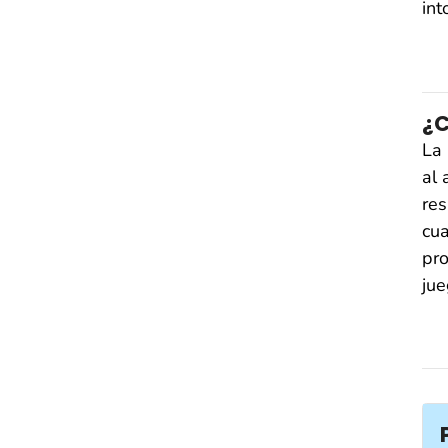
int
¿C
La 
al 
res
cua
pro
jue