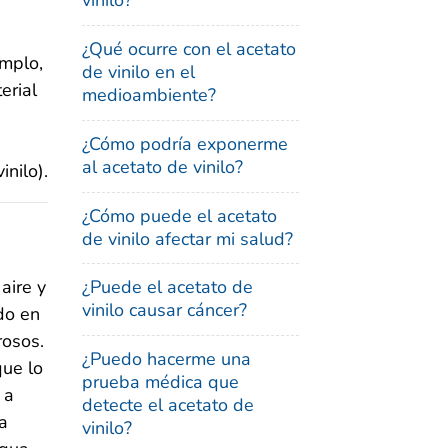
vinilo?
¿Qué ocurre con el acetato
emplo,
de vinilo en el
erial
medioambiente?
¿Cómo podría exponerme
al acetato de vinilo?
nilo).
¿Cómo puede el acetato
de vinilo afectar mi salud?
aire y
¿Puede el acetato de
vinilo causar cáncer?
do en
rosos.
¿Puedo hacerme una
que lo
prueba médica que
 a
detecte el acetato de
a
vinilo?