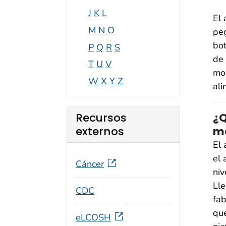
J
K
L
El 
M
N
O
peg
bot
P
Q
R
S
de 
T
U
V
mod
W
X
Y
Z
ali
¿Q
Recursos
m
externos
El 
el
Cáncer
niv
Lle
CDC
fab
que
eLCOSH