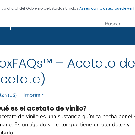
sitio oficial del Gobierno de Estados Unidos
Así es como usted puede verif
Español
egistro de Enfermedades
oxFAQs™ – Acetato de v
cetate)
Imprimir
lish (US)
ué es el acetato de vinilo?
acetato de vinilo es una sustancia química hecha por el 
ano. Es un líquido sin color que tiene un olor dulce y
utado.