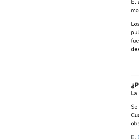
El 
mo
Los
pu
fue
des
¿P
La 
Se 
Cua
obs
El