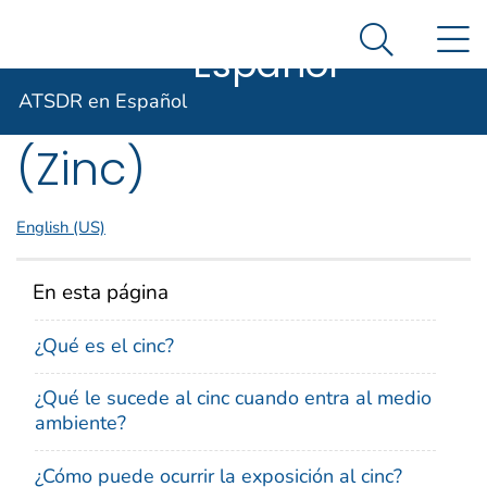
ATSDR en
Un sitio oficial del Gobierno de Estados Unidos
N
Agencia para Sustancias Tóxicas y el Registro de E
Así es como usted puede verificarlo
Español
Search Me
ToxFAQs™ – Cinc
ATSDR en Español
(Zinc)
English (US)
En esta página
¿Qué es el cinc?
¿Qué le sucede al cinc cuando entra al medio
ambiente?
¿Cómo puede ocurrir la exposición al cinc?