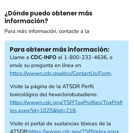
¿Dónde puedo obtener más
información?
Para más información, contacte a la
Para obtener más información:
Llame a
CDC-INFO
al 1-800-232-4636, o
envíe su pregunta en línea en
https://wwwn.cdc.gov/dcs/ContactUs/Form
.
Visite la página de la ATSDR Perfil
toxicológico del hexaclorobutadieno:
https://wwwn.cdc.gov/TSP/ToxProfiles/ToxProfi
les.aspx?id=1025&tid=218
.
Visite el portal de sustancias tóxicas de la
ATSDR:
https://wwwn.cdc.gov/TSP/index.aspx
.