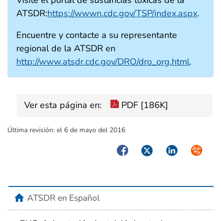
Visite el portal de sustancias tóxicas de la
ATSDR:
https://wwwn.cdc.gov/TSP/index.aspx
.
Encuentre y contacte a su representante
regional de la ATSDR en
http://www.atsdr.cdc.gov/DRO/dro_org.html
.
Ver esta página en:
PDF [186K]
Última revisión:
el 6 de mayo del 2016
Facebook
Twitter
LinkedIn
Syndica
home
ATSDR en Español