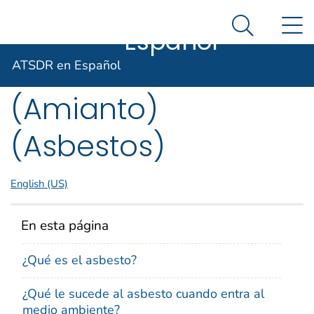
ATSDR en
Un sitio oficial del Gobierno de Estados Unidos
N
Agencia para Sustancias Tóxicas y el Registro de E
Así es como usted puede verificarlo
Español
Search Me
ToxFAQs™ – Asbesto
ATSDR en Español
(Amianto)
(Asbestos)
English (US)
En esta página
¿Qué es el asbesto?
¿Qué le sucede al asbesto cuando entra al
medio ambiente?