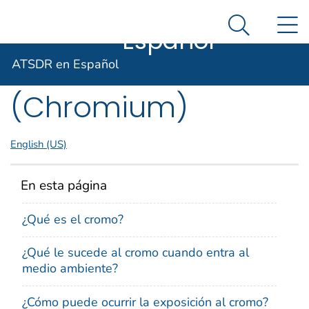
ATSDR en
Un sitio oficial del Gobierno de Estados Unidos
N
Agencia para Sustancias Tóxicas y el Registro de E
Así es como usted puede verificarlo
Español
Search Me
ToxFAQs™ – Cromo
ATSDR en Español
(Chromium)
English (US)
En esta página
¿Qué es el cromo?
¿Qué le sucede al cromo cuando entra al
medio ambiente?
¿Cómo puede ocurrir la exposición al cromo?