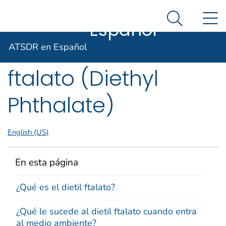
ATSDR en
Un sitio oficial del Gobierno de Estados Unidos
N
Agencia para Sustancias Tóxicas y el Registro de E
Así es como usted puede verificarlo
Español
Search Me
ToxFAQs™ – Dietil
ATSDR en Español
ftalato (Diethyl
Phthalate)
English (US)
En esta página
¿Qué es el dietil ftalato?
¿Qué le sucede al dietil ftalato cuando entra
al medio ambiente?