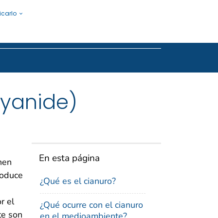
icarlo
Submit
Cyanide)
En esta página
nen
roduce
¿Qué es el cianuro?
r el
¿Qué ocurre con el cianuro
te son
en el medioambiente?