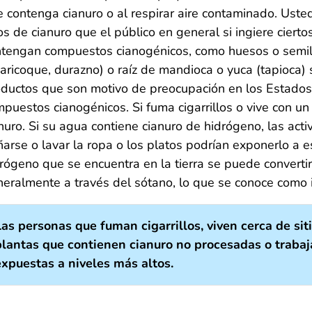
 contenga cianuro o al respirar aire contaminado. Uste
os de cianuro que el público en general si ingiere cier
tengan compuestos cianogénicos, como huesos o semill
aricoque, durazno) o raíz de mandioca o yuca (tapioca) 
ductos que son motivo de preocupación en los Estados
puestos cianogénicos. Si fuma cigarrillos o vive con un
nuro. Si su agua contiene cianuro de hidrógeno, las ac
arse o lavar la ropa o los platos podrían exponerlo a e
rógeno que se encuentra en la tierra se puede convertir
eralmente a través del sótano, lo que se conoce como 
Las personas que fuman cigarrillos, viven cerca de si
plantas que contienen cianuro no procesadas o trabaj
expuestas a niveles más altos.