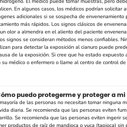
hidrógeno. El médico puede tomar muestras, pero debe 
licen. En algunos casos, los médicos podrían solicitar 
genes adicionales si se sospecha de envenenamiento po
tamiento más rápidos. Los signos clásicos de envenenam
un olor a almendra en el aliento del paciente envenenad
os signos se consideran métodos menos confiables. N
lizan para detectar la exposición al cianuro puede pre
ausa de la exposición. Si cree que ha estado expuesto a
 su médico o enfermero o llame al centro de control de
ómo puedo protegerme y proteger a mi f
mayoría de las personas no necesitan tomar ninguna me
vida diaria. Se recomienda que las personas eviten fumar
arrillo. Se recomienda que las personas eviten ingerir 
er productos de raíz de mandioca o yuca (tapioca) sin