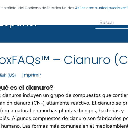
sitio oficial del Gobierno de Estados Unidos
Así es como usted puede verif
Español
egistro de Enfermedades
oxFAQs™ – Cianuro (
Imprimir
lish (US)
ué es el cianuro?
 cianuros incluyen un grupo de compuestos que contie
anión cianuro (CN–) altamente reactivo. El cianuro se p
forma natural en muchas plantas, hongos, bacterias y
piés. Algunos compuestos de cianuro son fabricados po
r humano. Las formas más comunes en el medioambien