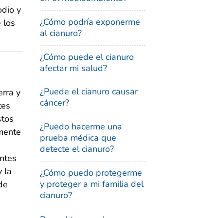
odio y
¿Cómo podría exponerme
 los
al cianuro?
¿Cómo puede el cianuro
afectar mi salud?
¿Puede el cianuro causar
erra y
cáncer?
tes
stos
¿Puedo hacerme una
lmente
prueba médica que
detecte el cianuro?
antes
 la
¿Cómo puedo protegerme
y proteger a mi familia del
de
cianuro?