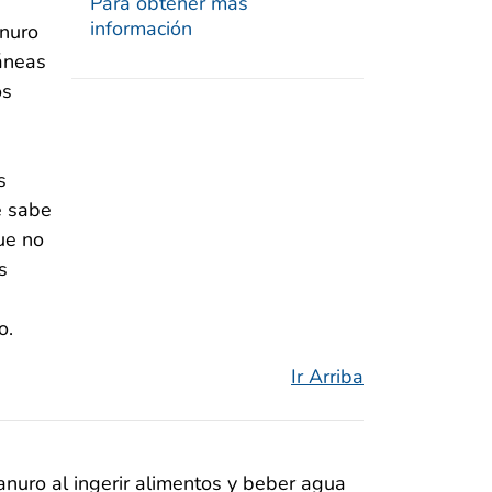
Para obtener más
información
anuro
ráneas
os
s
e sabe
ue no
s
o.
Ir Arriba
nuro al ingerir alimentos y beber agua