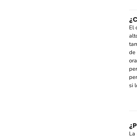
¿C
El 
alt
tam
de 
ora
per
per
si 
¿P
La 