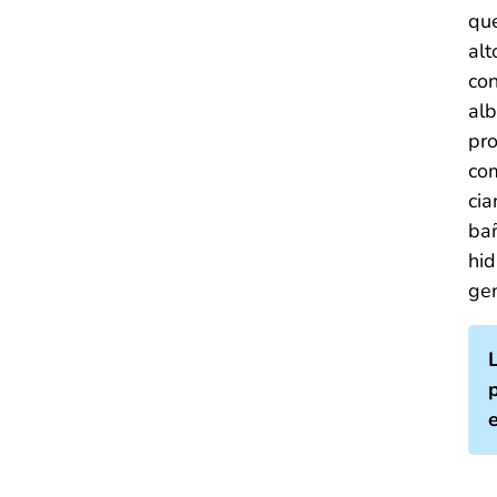
que
alt
con
alb
pro
com
cia
bañ
hid
gen