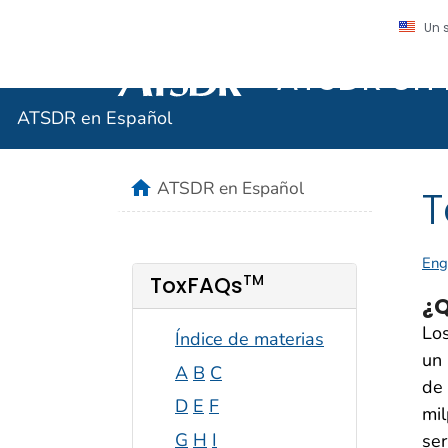
Un 
ATSDR en 
Agencia para Sustancias Tóxicas y el R
ATSDR en Español
home
ATSDR en Español
T
Eng
TM
ToxFAQs
¿Q
Los
Índice de materias
un 
A
B
C
de 
D
E
F
mil
G
H
I
se