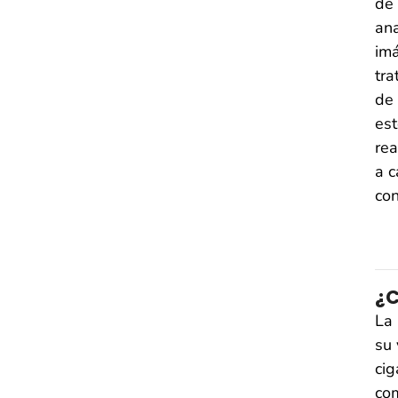
de 
ana
imá
tra
de 
est
rea
a c
con
¿C
La 
su 
cig
com