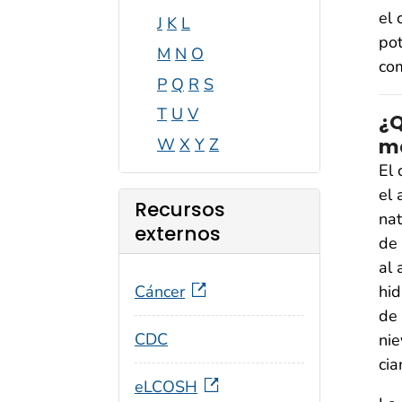
el 
J
K
L
pot
M
N
O
com
P
Q
R
S
T
U
V
¿Q
m
W
X
Y
Z
El 
el 
Recursos
nat
externos
de 
al 
hid
Cáncer
de 
CDC
nie
cia
eLCOSH