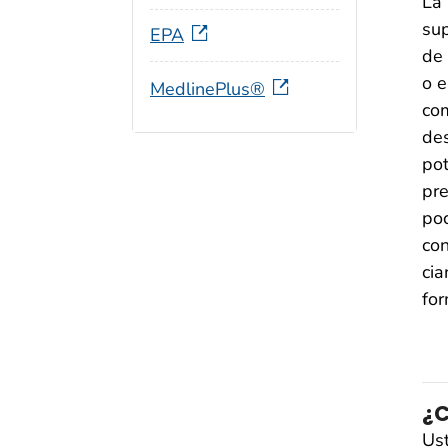
La 
sup
EPA
de 
o e
MedlinePlus®
com
des
pot
pre
poc
co
cia
fo
¿C
Ust