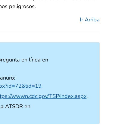
hos peligrosos.
Ir Arriba
regunta en línea en
ianuro:
aspx?id=72&tid=19
ttps://wwwn.cdc.gov/TSP/index.aspx
.
 la ATSDR en