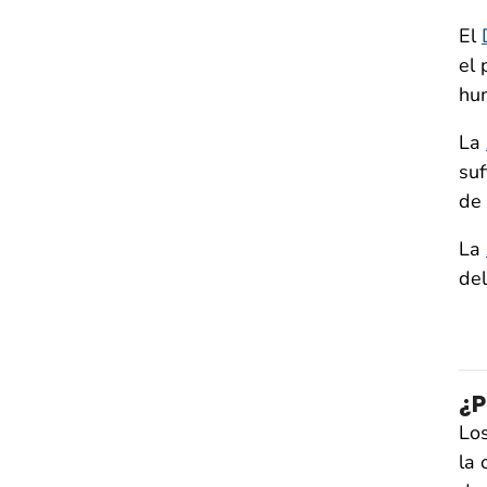
El
el 
hu
La
suf
de 
La
del
¿P
Los
la 