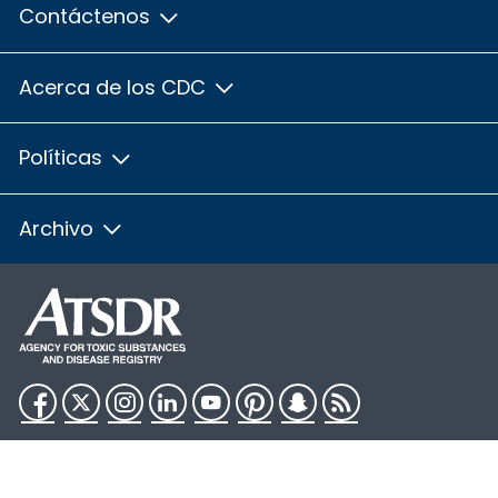
Contáctenos
Acerca de los CDC
Políticas
Archivo
Facebook
Twitter
Instagram
LinkedIn
YouTube
Pinterest
Snapchat
RSS
HHS.gov
USA.gov