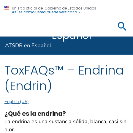
Un sitio oficial del Gobierno de Estados Unidos
Así es como usted puede verificarlo
ATSDR en
Agencia para Sustancias Tóxicas y el Registro de E
Español
ATSDR en Español
ToxFAQs™ – Endrina
(Endrin)
English (US)
¿Qué es la endrina?
La endrina es una sustancia sólida, blanca, casi sin
olor.