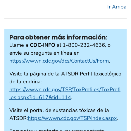
Ir Arriba
Para obtener más información
:
Llame a
CDC-INFO
al 1-800-232-4636, o
envíe su pregunta en línea en
https://wwwn.cdc.gov/dcs/ContactUs/Form
.
Visite la página de la ATSDR Perfil toxicológico
de la endrina:
https://wwwn.cdc.gov/TSP/ToxProfiles/ToxProfi
les.aspx?id=617&tid=114
.
Visite el portal de sustancias tóxicas de la
ATSDR:
https://wwwn.cdc.gov/TSP/index.aspx
.
Encuentre y contacte a su representante