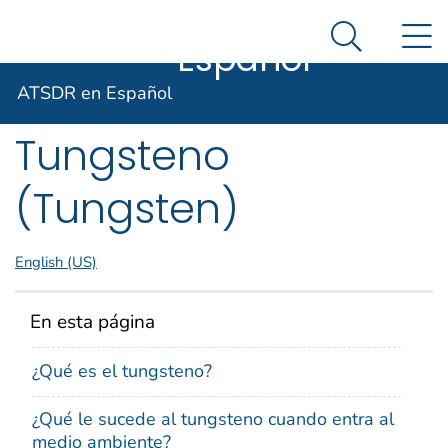
ATSDR en
Un sitio oficial del Gobierno de Estados Unidos
N
Agencia para Sustancias Tóxicas y el Registro de E
Así es como usted puede verificarlo
Español
Search Me
ToxFAQs™ –
ATSDR en Español
Tungsteno
(Tungsten)
English (US)
En esta página
¿Qué es el tungsteno?
¿Qué le sucede al tungsteno cuando entra al
medio ambiente?