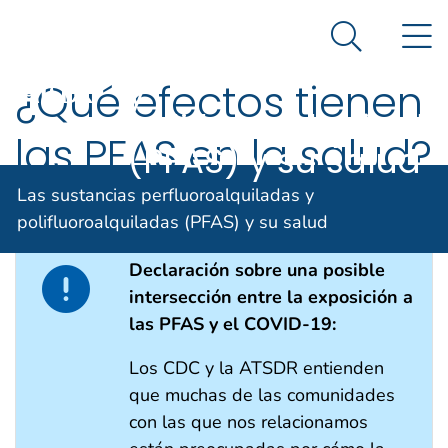
Las sustancias
Un sitio oficial del Gobierno de Estados Unidos
N
Así es como usted puede verificarlo
perfluoroalquilada
Search Me
y
¿Qué efectos tienen
Agencia para Sustancias Tóxicas y el 
polifluoroalquilad
las PFAS en la salud?
(PFAS) y su salud
Las sustancias perfluoroalquiladas y
English (US)
polifluoroalquiladas (PFAS) y su salud
Declaración sobre una posible
intersección entre la exposición a
las PFAS y el COVID-19:
Los CDC y la ATSDR entienden
que muchas de las comunidades
con las que nos relacionamos