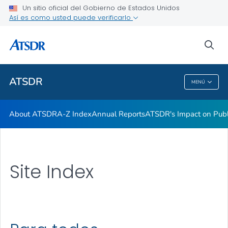
Contact Us
Un sitio oficial del Gobierno de Estados Unidos
Así es como usted puede verificarlo
ATSDR Regional Offices
Newsroom
sea
VER TODO
INICIO
ATSDR
MENÚ
ATSDR
About ATSDR
A-Z Index
Annual Reports
ATSDR's Impact on Publ
Site Index