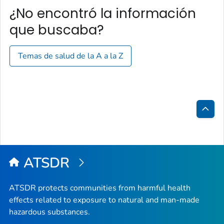
¿No encontró la información
que buscaba?
Temas de salud de la A a la Z
Inici
de
la
ATSDR
pági
ATSDR protects communities from harmful health
effects related to exposure to natural and man-made
hazardous substances.